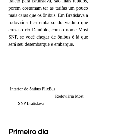
trajeto para Bratislava, são mais rápidos, 
porém costumam ter as tarifas um pouco 
mais caras que os ônibus. Em Bratislava a 
rodoviária fica embaixo do viaduto que 
cruza o rio Danúbio, com o nome Most 
SNP, se você chegar de ônibus é lá que 
será seu desembarque e embarque.
 Interior do ônibus FlixBus                           
                                    Rodoviária Most 
SNP Bratislava                             
Primeiro dia