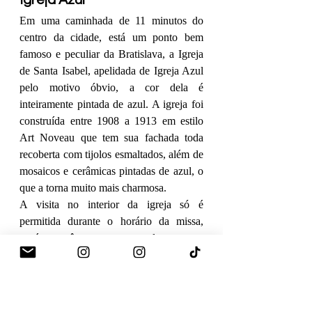
Igreja Azul
Em uma caminhada de 11 minutos do 
centro da cidade, está um ponto bem 
famoso e peculiar da Bratislava, a Igreja 
de Santa Isabel, apelidada de Igreja Azul 
pelo motivo óbvio, a cor dela é 
inteiramente pintada de azul. A igreja foi 
construída entre 1908 a 1913 em estilo 
Art Noveau que tem sua fachada toda 
recoberta com tijolos esmaltados, além de 
mosaicos e cerâmicas pintadas de azul, o 
que a torna muito mais charmosa. 
A visita no interior da igreja só é 
permitida durante o horário da missa, 
porém você consegue ver ela entre as 
grades, é bem pequena, mas se destaca 
por seu estilo único com bancos azuis e 
vários detalhes na mesma cor. Ela chama 
muita atenção por estar localizada no 