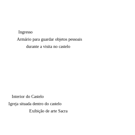
        Ingresso                                              
   Armário para guardar objetos pessoais 
durante a visita no castelo
Interior do Castelo                                  
Igreja situada dentro do castelo                      
Exibição de arte Sacra