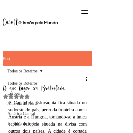
CaroNa
Irmãs
pelo M
u
ndo
Post
Todos os Roteiros
Todos os Roteiros
O que fazer em Bratislava
Europa
Avaliado com NaN de 5 estrelas.
A Capital da 
Eslováquia
 fica situada no 
América do Norte
sudoeste do país, perto da 
fronteira com a 
América Central
Áustria
 e a Hungria, tornando-se a única 
América do Sul
capital europeia situada na divisa com 
outros dois países. A cidade é cortada 