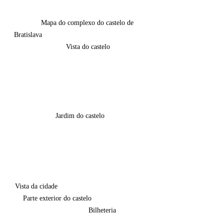
        Mapa do complexo do castelo de 
Bratislava                                                    
        Vista do castelo
Jardim do castelo
Vista da cidade                                            
    Parte exterior do castelo                           
                           Bilheteria     