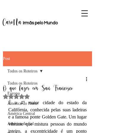
CaroNa
Irmãs
pelo M
u
ndo
Post
Todos os Roteiros
Todos os Roteiros
O que fazer em San Francisco
Europa
Avaliado com NaN de 5 estrelas.
É a 4° maior cidade do estado da 
América do Norte
Califórnia, conhecida pelas suas ladeiras 
América Central
e a famosa ponte Golden Gate. Um lugar 
América do Sul
vibrante que mistura pessoas do mundo 
inteiro, a excentricidade é um ponto 