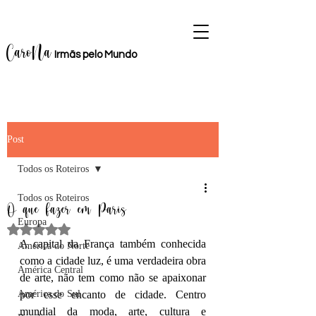
CaroNa
Irmãs
pelo M
u
ndo
Post
Todos os Roteiros
Todos os Roteiros
O que fazer em Paris
Europa
Avaliado com NaN de 5 estrelas.
A capital da França também conhecida 
América do Norte
como a cidade luz, é uma verdadeira obra 
América Central
de arte, não tem como não se apaixonar 
América do Sul
por esse encanto de cidade. Centro 
mundial da moda, arte, cultura e 