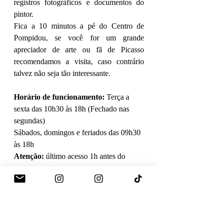
registros fotográficos e documentos do 
pintor.
Fica a 10 minutos a pé do Centro de 
Pompidou, se você for um grande 
apreciador de arte ou fã de Picasso 
recomendamos a visita, caso contrário 
talvez não seja tão interessante.  
Horário de funcionamento: 
Terça a 
sexta das 10h30 às 18h (Fechado nas 
segundas)
Sábados, domingos e feriados das 09h30 
às 18h
Atenção:
 último acesso 1h antes do 
encerramento.
Fechado nos dias 1 de Janeiro, 1 de 
Maio e 25 de Dezembro
Preço:
 14 Euros (incluso no Paris 
Museum Pass)